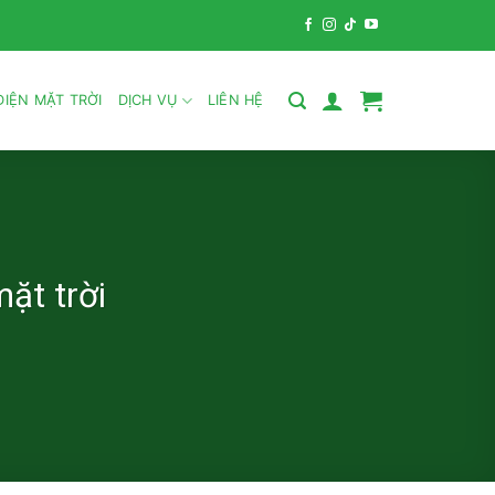
IỆN MẶT TRỜI
DỊCH VỤ
LIÊN HỆ
ặt trời