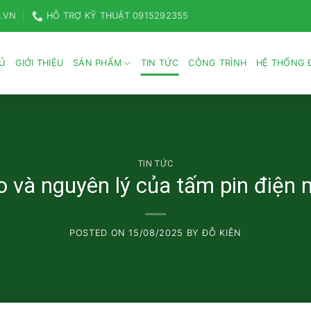
.VN
HỖ TRỢ KỸ THUẬT 0915292355
Ủ
GIỚI THIỆU
SẢN PHẨM
TIN TỨC
CÔNG TRÌNH
HỆ THỐNG Đ
TIN TỨC
o và nguyên lý của tấm pin điện m
POSTED ON
15/08/2025
BY
ĐỖ KIÊN