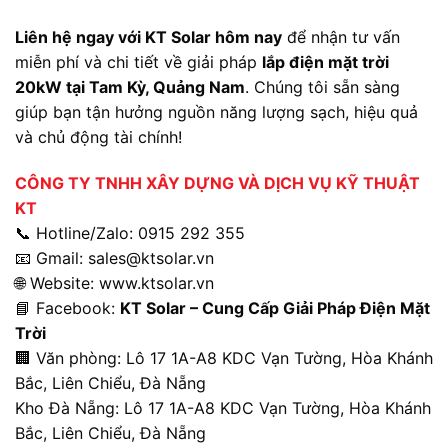
Liên hệ ngay với KT Solar hôm nay
để nhận tư vấn
miễn phí và chi tiết về giải pháp
lắp điện mặt trời
20kW tại Tam Kỳ, Quảng Nam
. Chúng tôi sẵn sàng
giúp bạn tận hưởng nguồn năng lượng sạch, hiệu quả
và chủ động tài chính!
CÔNG TY TNHH XÂY DỰNG VÀ DỊCH VỤ KỸ THUẬT
KT
📞 Hotline/Zalo: 0915 292 355
📧 Gmail:
sales@ktsolar.vn
🌐 Website:
www.ktsolar.vn
📘 Facebook:
KT Solar – Cung Cấp Giải Pháp Điện Mặt
Trời
🏢 Văn phòng: L
ô 17 1A-A8 KDC Vạn Tường, Hòa Khánh
Bắc, Liên Chiểu, Đà Nẵng
Kho Đà Nẵng: L
ô 17 1A-A8 KDC Vạn Tường, Hòa Khánh
Bắc, Liên Chiểu, Đà Nẵng