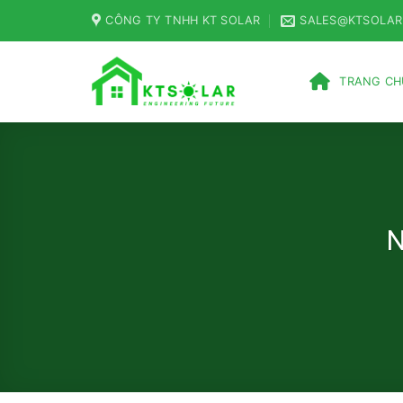
Skip
CÔNG TY TNHH KT SOLAR
SALES@KTSOLAR
to
content
TRANG CH
N