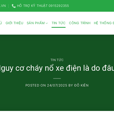
.VN
HỖ TRỢ KỸ THUẬT 0915292355
Ủ
GIỚI THIỆU
SẢN PHẨM
TIN TỨC
CÔNG TRÌNH
HỆ THỐNG Đ
TIN TỨC
guy cơ cháy nổ xe điện là do đâ
POSTED ON
24/07/2025
BY
ĐỖ KIÊN