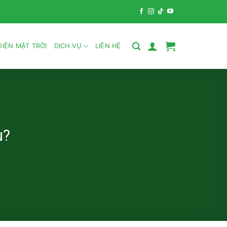
IỆN MẶT TRỜI
DỊCH VỤ
LIÊN HỆ
u?