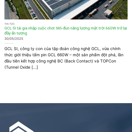
TIN TỨC
GCL SI tái gia nhập cuộc chơi: Mô-đun năng lượng mặt trời 660W trở lại
đầy ấn tượng
30/05/2025
GCL SI, công ty con của tập đoàn công nghệ GCL, vừa chính
thức giới thiệu tấm pin GCL 660W – một sản phẩm đột phá, lần
đầu tiên kết hợp công nghệ BC (Back Contact) và TOPCon
(Tunnel Oxide [...]