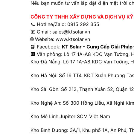
Nếu bạn muốn tư vấn lắp đặt điện mặt trời cho
CÔNG TY TNHH XÂY DỰNG VÀ DỊCH VỤ KỸ
📞 Hotline/Zalo: 0915 292 355
📧 Gmail:
sales@ktsolar.vn
🌐 Website:
www.ktsolar.vn
📘 Facebook:
KT Solar – Cung Cấp Giải Pháp 
🏢 Văn phòng: L
ô 17 1A-A8 KDC Vạn Tường, H
Kho Đà Nẵng: L
ô 17 1A-A8 KDC Vạn Tường, H
Kho Hà Nội:
Số 16 TT4, KĐT Xuân Phương Tas
Kho Sài Gòn:
Số 212, Thạnh Xuân 52, Quận 12
Kho Nghệ An:
Số 300 Hồng Liễu, Xã Nghi Kim
Kho Mê Linh:
Jupiter SCM Việt Nam
Kho Bình Dương:
3A/1, Khu phố 1A, An Phú, T