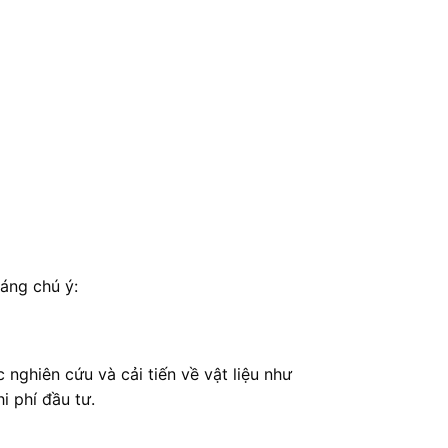
áng chú ý:
nghiên cứu và cải tiến về vật liệu như
i phí đầu tư.