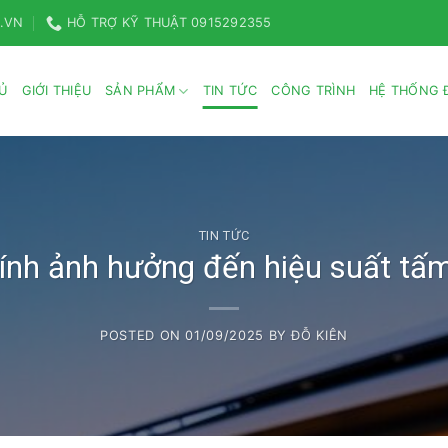
.VN
HỖ TRỢ KỸ THUẬT 0915292355
Ủ
GIỚI THIỆU
SẢN PHẨM
TIN TỨC
CÔNG TRÌNH
HỆ THỐNG Đ
TIN TỨC
ính ảnh hưởng đến hiệu suất tấm
POSTED ON
01/09/2025
BY
ĐỖ KIÊN