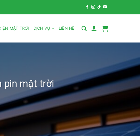
IỆN MẶT TRỜI
DỊCH VỤ
LIÊN HỆ
 pin mặt trời