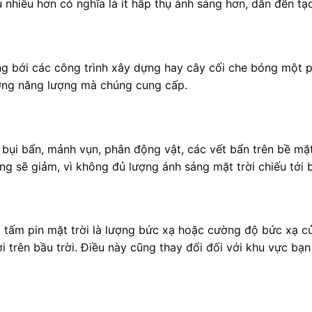
nhiều hơn có nghĩa là ít hấp thụ ánh sáng hơn, dẫn đến tạo
ởng bới các công trình xây dựng hay cây cối che bóng một
lượng năng lượng mà chúng cung cấp.
bụi bẩn, mảnh vụn, phân động vật, các vết bẩn trên bề mặt 
ng sẽ giảm, vì không đủ lượng ánh sáng mặt trời chiếu tới 
 tấm pin mặt trời là lượng bức xạ hoặc cường độ bức xạ c
ời trên bầu trời. Điều này cũng thay đổi đối với khu vực bạ