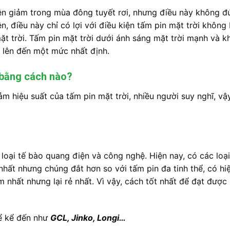
ện giảm trong mùa đông tuyết rơi, nhưng điều này không đú
, điều này chỉ có lợi với điều kiện tấm pin mặt trời không b
t trời. Tấm pin mặt trời dưới ánh sáng mặt trời mạnh và k
g lên đến một mức nhất định.
i bằng cách nào?
ảm hiệu suất của tấm pin mặt trời, nhiều người suy nghĩ, v
loại tế bào quang điện và công nghệ. Hiện nay, có các loại
nhất nhưng chúng đắt hơn so với tấm pin đa tinh thể, có h
nhất nhưng lại rẻ nhất. Vì vậy, cách tốt nhất để đạt được 
thể kể đến như
GCL, Jinko, Longi…