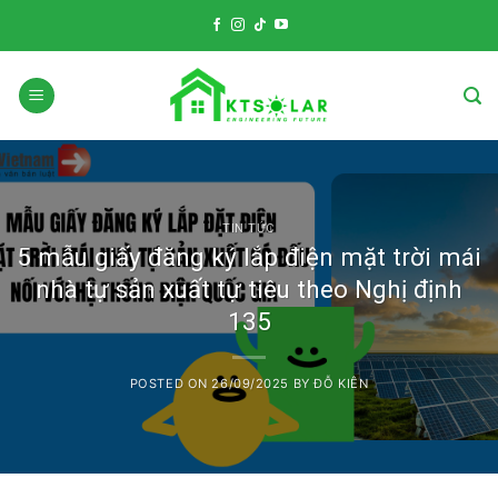
Skip
to
content
TIN TỨC
5 mẫu giấy đăng ký lắp điện mặt trời mái
nhà tự sản xuất tự tiêu theo Nghị định
135
POSTED ON
26/09/2025
BY
ĐỖ KIÊN