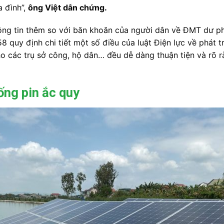
a đình”,
ông Việt dẫn chứng.
ng tin thêm so với băn khoăn của người dân về ĐMT dư phá
 quy định chi tiết một số điều của luật Điện lực về phát t
o các trụ sở công, hộ dân… đều dễ dàng thuận tiện và rõ r
ống pin ắc quy