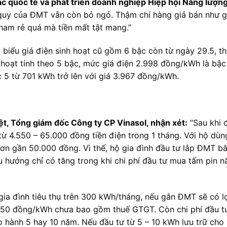
 quốc tế và phát triển doanh nghiệp Hiệp hội Năng lượn
 quy của ĐMT vẫn còn bỏ ngỏ. Thậm chí hàng giả bán như gi
ham rẻ quá mà tiền mất tật mang.”
o biểu giá điện sinh hoạt cũ gồm 6 bậc còn từ ngày 29.5, 
nh hoạt tính theo 5 bậc, mức giá điện 2.998 đồng/kWh là bậc
5 từ 701 kWh trở lên với giá 3.967 đồng/kWh.
, Tổng giám đốc Công ty CP Vinasol, nhận xét:
“Sau khi đ
 từ 4.550 – 65.000 đồng tiền điện trong 1 tháng. Với hộ d
n gần 50.000 đồng. Vì thế, hộ gia đình đầu tư lắp ĐMT bâ
u hướng chỉ có tăng trong khi chi phí đầu tư mua tấm pin 
 gia đình tiêu thụ trên 300 kWh/tháng, nếu gắn ĐMT sẽ có l
350 đồng/kWh chưa bao gồm thuế GTGT. Còn chi phí đầu tư
o hành 5 hay 10 năm. Nếu đầu tư từ 5 – 10 kWh lưu trữ cho h