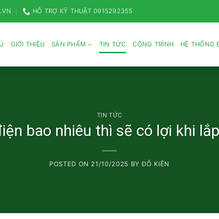
.VN
HỖ TRỢ KỸ THUẬT 0915292355
Ủ
GIỚI THIỆU
SẢN PHẨM
TIN TỨC
CÔNG TRÌNH
HỆ THỐNG Đ
TIN TỨC
ện bao nhiêu thì sẽ có lợi khi lắ
POSTED ON
21/10/2025
BY
ĐỖ KIÊN