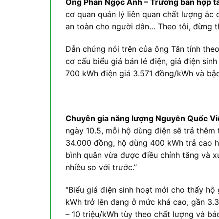
Ông Phan Ngọc Ánh – Trưởng ban hợp tác
cơ quan quản lý liên quan chất lượng ắc
an toàn cho người dân… Theo tôi, đừng t
Dẫn chứng nói trên của ông Tân tính the
cơ cấu biểu giá bán lẻ điện, giá điện si
700 kWh điện giá 3.571 đồng/kWh và bậc 
Chuyên gia năng lượng Nguyễn Quốc Việt
ngày 10.5, mỗi hộ dùng điện sẽ trả thêm
34.000 đồng, hộ dùng 400 kWh trả cao hơ
bình quân vừa được điều chỉnh tăng và x
nhiều so với trước.”
“Biểu giá điện sinh hoạt mới cho thấy hộ
kWh trở lên đang ở mức khá cao, gần 3.
– 10 triệu/kWh tùy theo chất lượng và bả