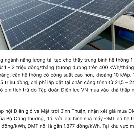
ng ngành năng lượng tái tạo cho thấy trung bình hệ thống
n từ 1 – 2 triệu đồng/tháng (tương đương trên 400 kWh/thá
háng, cần hệ thống có công suất cao hơn, khoảng 10 kWp. Tr
5 triệu đồng; chi phí lắp đặt tại chân công trình từ 21,5 – 2
ó pin tích trữ do Tập đoàn Điện lực VN mua vào khá thấp 
p hội Điện gió và Mặt trời Bình Thuận, nhận xét giá mua Đ
của Bộ Công thương, đối với loại hình nhà máy ĐMT có hệ th
2 đồng/kWh, ĐMT nổi là gần 1.877 đồng/kWh. Tại khu vực 