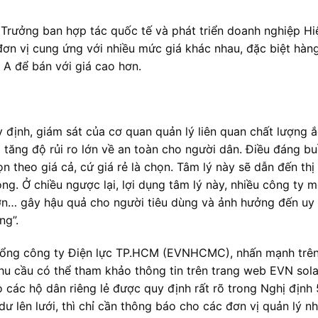
rưởng ban hợp tác quốc tế và phát triển doanh nghiệp Hiệ
 đơn vị cung ứng với nhiều mức giá khác nhau, đặc biệt hàn
g A để bán với giá cao hơn.
định, giám sát của cơ quan quản lý liên quan chất lượng
g tăng độ rủi ro lớn về an toàn cho người dân. Điều đáng 
ọn theo giá cả, cứ giá rẻ là chọn. Tâm lý này sẽ dẫn đến th
ộng. Ở chiều ngược lại, lợi dụng tâm lý này, nhiều công ty 
lớn… gây hậu quả cho người tiêu dùng và ảnh hưởng đến uy 
ng”.
Tổng công ty Điện lực TP.HCM (EVNHCMC), nhấn mạnh trên t
u cầu có thể tham khảo thông tin trên trang web EVN sola
o các hộ dân riêng lẻ được quy định rất rõ trong Nghị địn
dư lên lưới, thì chỉ cần thông báo cho các đơn vị quản lý 