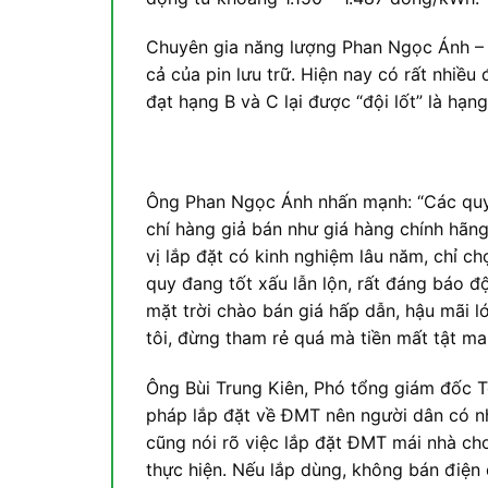
Chuyên gia năng lượng Phan Ngọc Ánh – T
cả của pin lưu trữ. Hiện nay có rất nhiều
đạt hạng B và C lại được “đội lốt” là hạn
Ông Phan Ngọc Ánh nhấn mạnh: “Các quy 
chí hàng giả bán như giá hàng chính hãn
vị lắp đặt có kinh nghiệm lâu năm, chỉ ch
quy đang tốt xấu lẫn lộn, rất đáng báo đ
mặt trời chào bán giá hấp dẫn, hậu mãi 
tôi, đừng tham rẻ quá mà tiền mất tật ma
Ông Bùi Trung Kiên, Phó tổng giám đốc 
pháp lắp đặt về ĐMT nên người dân có nh
cũng nói rõ việc lắp đặt ĐMT mái nhà ch
thực hiện. Nếu lắp dùng, không bán điện 