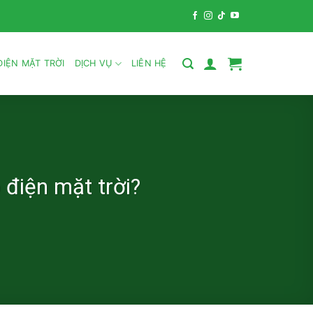
IỆN MẶT TRỜI
DỊCH VỤ
LIÊN HỆ
p điện mặt trời?