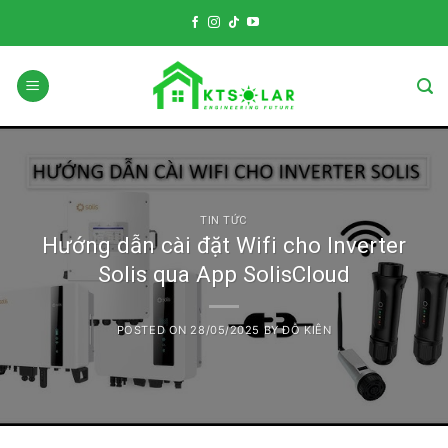
Skip
to
content
TIN TỨC
Hướng dẫn cài đặt Wifi cho Inverter
Solis qua App SolisCloud
POSTED ON
28/05/2025
BY
ĐỖ KIÊN