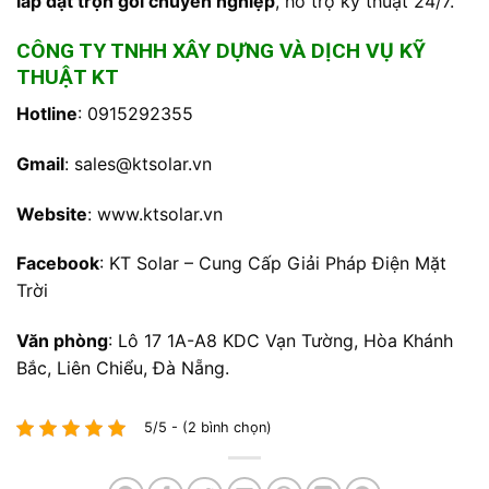
lắp đặt trọn gói chuyên nghiệp
, hỗ trợ kỹ thuật 24/7.
CÔNG TY TNHH XÂY DỰNG VÀ DỊCH VỤ KỸ
THUẬT KT
Hotline
: 0915292355
Gmail
:
sales@ktsolar.vn
Website
:
www.ktsolar.vn
Facebook
:
KT Solar – Cung Cấp Giải Pháp Điện Mặt
Trời
Văn phòng
:
Lô 17 1A-A8 KDC Vạn Tường, Hòa Khánh
Bắc, Liên Chiểu, Đà Nẵng.
5/5 - (2 bình chọn)