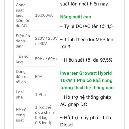
suất lớn nhất hiện nay
Công
suất
biểu
10,000VA
Năng suất cao
kiến tối
đa AC
– Tỷ lệ DC/AC lên tới 1,5
Điện áp
220V / 230V
– Trình theo dõi MPP lên
danh
/ 240V
định
tới 3
Tần số
50Hz / 60Hz
– Hiệu suất tối đa 97,5%
lưới
Dòng
Inverter Growatt Hybrid
đầu ra
50A
10kW 1 Pha có khả năng
tối đa
tương thích hệ thống cao
Loại
1 Pha
– Hỗ trợ hệ thống ghép
pha
AC ghép DC
1 (có thể
Hệ số
điều chỉnh
công
– Hỗ trợ máy phát điện
0.8 lag –
suất
0.8 lead)
Diesel