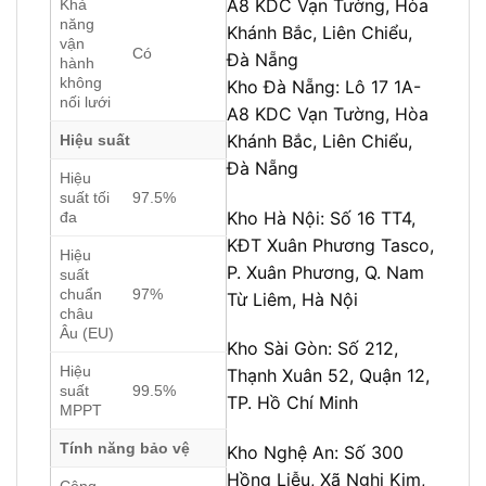
A8 KDC Vạn Tường, Hòa
Khả
năng
Khánh Bắc, Liên Chiểu,
vận
Có
Đà Nẵng
hành
không
Kho Đà Nẵng: L
ô 17 1A-
nối lưới
A8 KDC Vạn Tường, Hòa
Khánh Bắc, Liên Chiểu,
Hiệu suất
Đà Nẵng
Hiệu
suất tối
97.5%
Kho Hà Nội:
Số 16 TT4,
đa
KĐT Xuân Phương Tasco,
Hiệu
P. Xuân Phương, Q. Nam
suất
chuẩn
97%
Từ Liêm, Hà Nội
châu
Âu (EU)
Kho Sài Gòn:
Số 212,
Hiệu
Thạnh Xuân 52, Quận 12,
suất
99.5%
TP. Hồ Chí Minh
MPPT
Tính năng bảo vệ
Kho Nghệ An:
Số 300
Hồng Liễu, Xã Nghi Kim,
Công