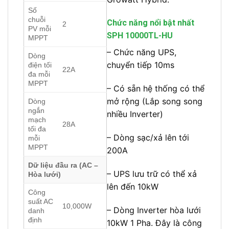
Số
chuỗi
Chức năng nổi bật nhất
2
PV mỗi
SPH 10000TL-HU
MPPT
– Chức năng UPS,
Dòng
chuyển tiếp 10ms
điện tối
22A
đa mỗi
MPPT
– Có sẵn hệ thống có thể
mở rộng (Lắp song song
Dòng
ngắn
nhiều Inverter)
mạch
28A
tối đa
– Dòng sạc/xả lên tới
mỗi
MPPT
200A
Dữ liệu đầu ra (AC –
– UPS lưu trữ có thể xả
Hòa lưới)
lên đến 10kW
Công
suất AC
10,000W
– Dòng Inverter hòa lưới
danh
định
10kW 1 Pha. Đây là công