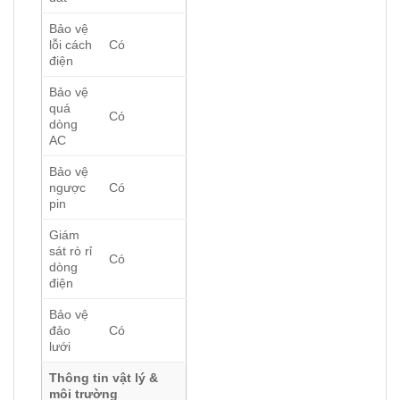
Bảo vệ
lỗi cách
Có
điện
Bảo vệ
quá
Có
dòng
AC
Bảo vệ
ngược
Có
pin
Giám
sát rò rỉ
Có
dòng
điện
Bảo vệ
đảo
Có
lưới
Thông tin vật lý &
môi trường