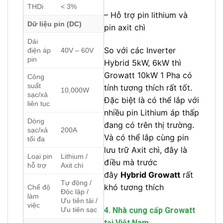
THDi
< 3%
– Hỗ trợ pin lithium và
Dữ liệu pin (DC)
pin axit chì
Dải
So với các Inverter
điện áp
40V – 60V
pin
Hybrid 5kW, 6kW thì
Growatt 10kW 1 Pha có
Công
suất
tính tương thích rất tốt.
10,000W
sạc/xả
Đặc biệt là có thể lắp với
liên tục
nhiều pin Lithium áp thấp
Dòng
đang có trên thị trường.
sạc/xả
200A
Và có thể lắp cùng pin
tối đa
lưu trữ Axit chì, đây là
Loại pin
Lithium /
điều mà trước
hỗ trợ
Axit chì
đây
Hybrid Growatt
rất
Tự động /
khó tương thích
Chế độ
Độc lập /
làm
Ưu tiên tải /
việc
Ưu tiên sạc
4. Nhà cung cấp Growatt
tại Việt Nam