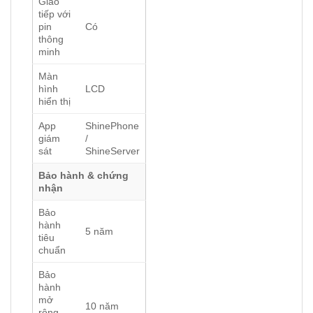
Giao
tiếp với
pin
Có
thông
minh
Màn
hình
LCD
hiển thị
App
ShinePhone
giám
/
sát
ShineServer
Bảo hành & chứng
nhận
Bảo
hành
5 năm
tiêu
chuẩn
Bảo
hành
mở
10 năm
rộng