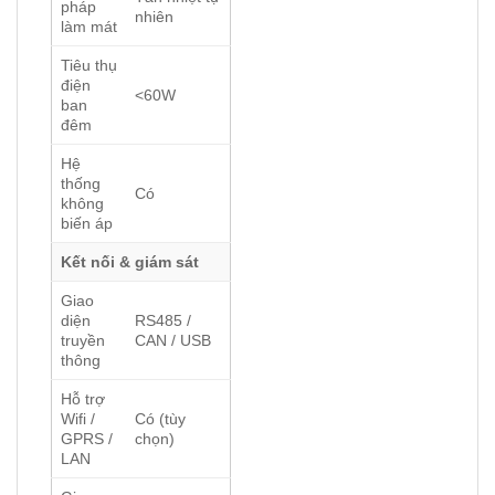
pháp
nhiên
làm mát
Tiêu thụ
điện
<60W
ban
đêm
Hệ
thống
Có
không
biến áp
Kết nối & giám sát
Giao
diện
RS485 /
truyền
CAN / USB
thông
Hỗ trợ
Wifi /
Có (tùy
GPRS /
chọn)
LAN