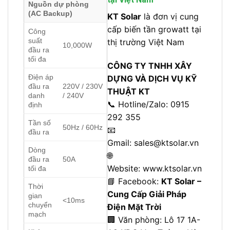
Nguồn dự phòng
(AC Backup)
KT Solar
là đơn vị cung
cấp biến tần growatt tại
Công
suất
thị trường Việt Nam
10,000W
đầu ra
tối đa
CÔNG TY TNHH XÂY
Điện áp
DỰNG VÀ DỊCH VỤ KỸ
đầu ra
220V / 230V
THUẬT KT
danh
/ 240V
📞 Hotline/Zalo: 0915
định
292 355
Tần số
50Hz / 60Hz
📧
đầu ra
Gmail:
sales@ktsolar.vn
Dòng
🌐
đầu ra
50A
Website:
www.ktsolar.vn
tối đa
📘 Facebook:
KT Solar –
Thời
Cung Cấp Giải Pháp
gian
<10ms
chuyển
Điện Mặt Trời
mạch
🏢 Văn phòng: L
ô 17 1A-