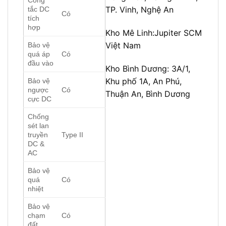
TP. Vinh, Nghệ An
tắc DC
Có
tích
hợp
Kho Mê Linh:
Jupiter SCM
Việt Nam
Bảo vệ
quá áp
Có
đầu vào
Kho Bình Dương:
3A/1,
Khu phố 1A, An Phú,
Bảo vệ
ngược
Có
Thuận An, Bình Dương
cực DC
Chống
sét lan
truyền
Type II
DC &
AC
Bảo vệ
quá
Có
nhiệt
Bảo vệ
chạm
Có
đất