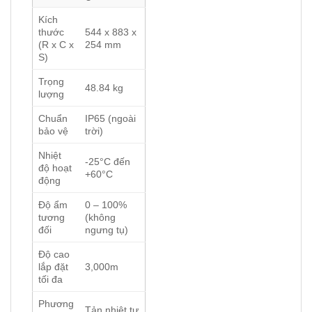
Kích
thước
544 x 883 x
(R x C x
254 mm
S)
Trọng
48.84 kg
lượng
Chuẩn
IP65 (ngoài
bảo vệ
trời)
Nhiệt
-25°C đến
độ hoạt
+60°C
động
Độ ẩm
0 – 100%
tương
(không
đối
ngưng tụ)
Độ cao
lắp đặt
3,000m
tối đa
Phương
Tản nhiệt tự