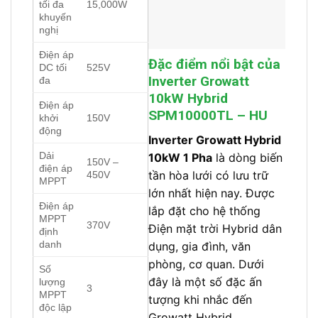
tối đa
15,000W
khuyến
nghị
Điện áp
Đặc điểm nổi bật của
DC tối
525V
Inverter Growatt
đa
10kW Hybrid
Điện áp
SPM10000TL – HU
khởi
150V
động
Inverter Growatt Hybrid
Dải
10kW 1 Pha
là dòng biến
150V –
điện áp
tần hòa lưới có lưu trữ
450V
MPPT
lớn nhất hiện nay. Được
Điện áp
lắp đặt cho hệ thống
MPPT
370V
Điện mặt trời Hybrid dân
định
danh
dụng, gia đình, văn
phòng, cơ quan. Dưới
Số
đây là một số đặc ấn
lượng
3
MPPT
tượng khi nhắc đến
độc lập
Growatt Hybrid.