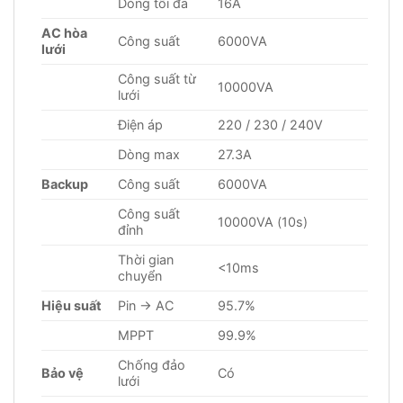
Dòng tối đa
16A
AC hòa
Công suất
6000VA
lưới
Công suất từ
10000VA
lưới
Điện áp
220 / 230 / 240V
Dòng max
27.3A
Backup
Công suất
6000VA
Công suất
10000VA (10s)
đỉnh
Thời gian
<10ms
chuyển
Hiệu suất
Pin → AC
95.7%
MPPT
99.9%
Chống đảo
Bảo vệ
Có
lưới