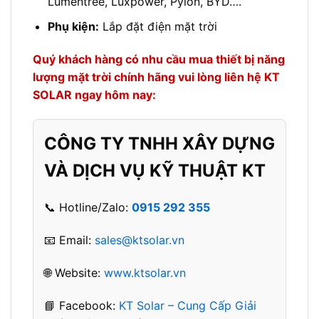
Lumentree, Luxpower, Pylon, BYD….
Phụ kiện:
Lắp đặt điện mặt trời
Quý khách hàng có nhu cầu mua thiết bị năng
lượng mặt trời chính hãng vui lòng liên hệ KT
SOLAR ngay hôm nay:
CÔNG TY TNHH XÂY DỰNG
VÀ DỊCH VỤ KỸ THUẬT KT
📞 Hotline/Zalo:
0915 292 355
📧 Email:
sales@ktsolar.vn
🌐 Website:
www.ktsolar.vn
📘 Facebook:
KT Solar – Cung Cấp Giải