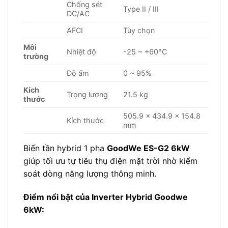
Chống sét
Type II / III
DC/AC
AFCI
Tùy chọn
Môi
Nhiệt độ
-25 ~ +60°C
trường
Độ ẩm
0 ~ 95%
Kích
Trọng lượng
21.5 kg
thước
505.9 × 434.9 × 154.8
Kích thước
mm
Biến tần hybrid 1 pha
GoodWe ES-G2 6kW
giúp tối ưu tự tiêu thụ điện mặt trời nhờ kiểm
soát dòng năng lượng thông minh.
Điểm nổi bật của Inverter Hybrid Goodwe
6kW: