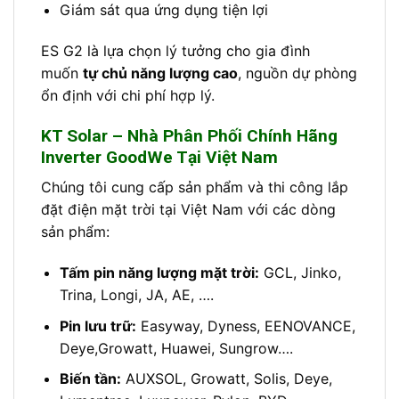
Giám sát qua ứng dụng tiện lợi
ES G2 là lựa chọn lý tưởng cho gia đình
muốn
tự chủ năng lượng cao
, nguồn dự phòng
ổn định với chi phí hợp lý.
KT Solar – Nhà Phân Phối Chính Hãng
Inverter GoodWe Tại Việt Nam
Chúng tôi cung cấp sản phẩm và thi công lắp
đặt điện mặt trời tại Việt Nam với các dòng
sản phẩm:
Tấm pin năng lượng mặt trời:
GCL, Jinko,
Trina, Longi, JA, AE, ….
Pin lưu trữ:
Easyway, Dyness, EENOVANCE,
Deye,Growatt, Huawei, Sungrow….
Biến tần:
AUXSOL, Growatt, Solis, Deye,