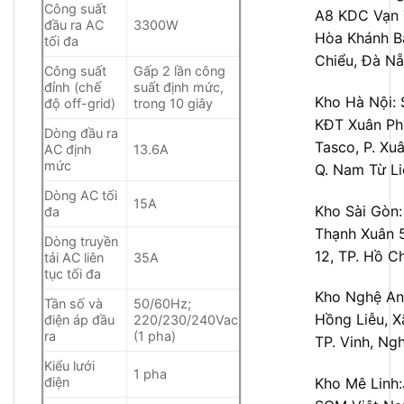
Công suất
A8 KDC Vạn 
đầu ra AC
3300W
Hòa Khánh Bắ
tối đa
Chiểu, Đà N
Công suất
Gấp 2 lần công
đỉnh (chế
suất định mức,
Kho Hà Nội:
độ off-grid)
trong 10 giây
KĐT Xuân P
Dòng đầu ra
Tasco, P. Xu
AC định
13.6A
mức
Q. Nam Từ Li
Dòng AC tối
15A
Kho Sài Gòn
đa
Thạnh Xuân 
Dòng truyền
12, TP. Hồ C
tải AC liên
35A
tục tối đa
Kho Nghệ An
Tần số và
50/60Hz;
Hồng Liễu, X
điện áp đầu
220/230/240Vac
ra
(1 pha)
TP. Vinh, Ng
Kiểu lưới
1 pha
Kho Mê Linh:
điện