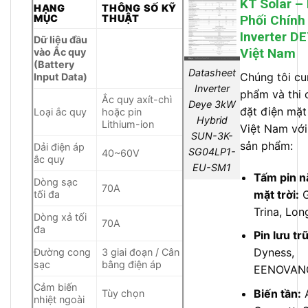
KT Solar –
HẠNG
THÔNG SỐ KỸ
MỤC
THUẬT
Phối Chính
Inverter DE
Dữ liệu đầu
Việt Nam
vào Ắc quy
(Battery
Datasheet
Chúng tôi cu
Input Data)
Inverter
phẩm và thi 
Ắc quy axít-chì
Deye 3kW
đặt điện mặt 
Loại ắc quy
hoặc pin
Hybrid
Lithium-ion
Việt Nam với
SUN-3K-
sản phẩm:
Dải điện áp
SG04LP1-
40~60V
ắc quy
EU-SM1
Tấm pin n
Dòng sạc
70A
mặt trời:
G
tối đa
Trina, Lon
Dòng xả tối
70A
đa
Pin lưu tr
Dyness,
Đường cong
3 giai đoạn / Cân
sạc
bằng điện áp
EENOVANC
Cảm biến
Biến tần:
Tùy chọn
nhiệt ngoài