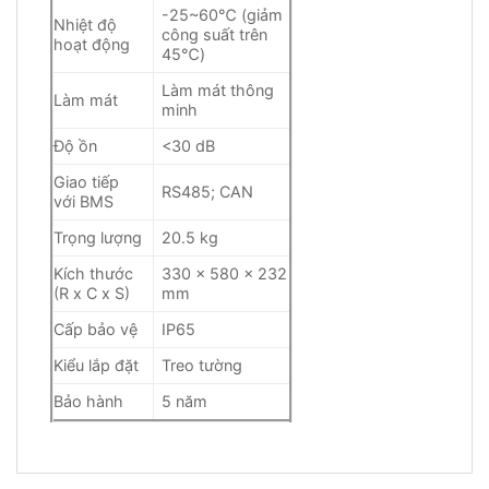
-25~60℃ (giảm
Nhiệt độ
công suất trên
hoạt động
45℃)
Làm mát thông
Làm mát
minh
Độ ồn
<30 dB
Giao tiếp
RS485; CAN
với BMS
Trọng lượng
20.5 kg
Kích thước
330 x 580 x 232
(R x C x S)
mm
Cấp bảo vệ
IP65
Kiểu lắp đặt
Treo tường
Bảo hành
5 năm