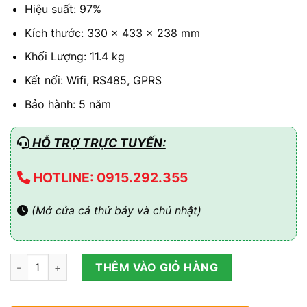
Hiệu suất: 97%
Kích thước: 330 x 433 x 238 mm
Khối Lượng: 11.4 kg
Kết nối: Wifi, RS485, GPRS
Bảo hành: 5 năm
HỖ TRỢ TRỰC TUYẾN:
HOTLINE: 0915.292.355
(Mở cửa cả thứ bảy và chủ nhật)
Inverter Deye 3kW Hybrid SUN-3K-SG04LP1-EU-SM1 số lượn
THÊM VÀO GIỎ HÀNG