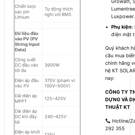
Growatt, S
Chiến lược
Lumentree
Tự động thích
sạc pin
nghi với BMS
Luxpower
Lithium
Phụ kiện:
Dữ liệu đầu
điện mặt t
vào PV (PV
String Input
Quý khách h
Data)
cầu mua biến
Công suất
chính hãng vu
DC đầu vào
3900W
hệ KT SOLA
tối đa
nay:
Điện áp đầu
370V (phạm vi:
vào PV
100V~500V)
CÔNG TY T
Dải điện áp
125~425V
DỰNG VÀ DỊ
MPPT
THUẬT KT
Dải điện áp
DC khi đầy
240~425V
Hotline/Z
tải
292 355
Điện áp khởi
125V