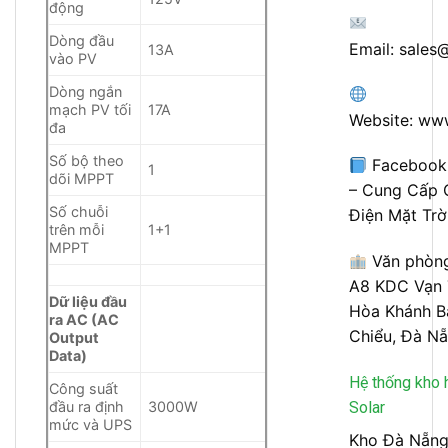
động
Dòng đầu
Email:
sales@
13A
vào PV
Dòng ngắn
mạch PV tối
17A
Website:
www
đa
Số bộ theo
Facebook
1
dõi MPPT
– Cung Cấp 
Số chuỗi
Điện Mặt Trờ
trên mỗi
1+1
MPPT
Văn phòng
A8 KDC Vạn 
Dữ liệu đầu
Hòa Khánh Bắ
ra AC (AC
Chiểu, Đà N
Output
Data)
Hệ thống kho 
Công suất
Solar
đầu ra định
3000W
mức và UPS
Kho Đà Nẵng