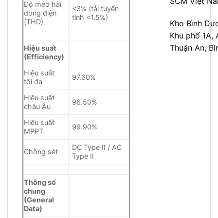
SCM Việt N
Độ méo hài
<3% (tải tuyến
dòng điện
tính <1.5%)
(THD)
Kho Bình Dư
Khu phố 1A,
Thuận An, B
Hiệu suất
(Efficiency)
Hiệu suất
97.60%
tối đa
Hiệu suất
96.50%
châu Âu
Hiệu suất
99.90%
MPPT
DC Type II / AC
Chống sét
Type II
Thông số
chung
(General
Data)