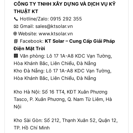
CÔNG TY TNHH XÂY DỰNG VÀ DỊCH VỤ KỸ
THUẬT KT
📞 Hotline/Zalo: 0915 292 355
📧 Gmail:
sales@ktsolar.vn
🌐 Website:
www.ktsolar.vn
📘 Facebook:
KT Solar – Cung Cấp Giải Pháp
Điện Mặt Trời
🏢 Văn phòng: L
ô 17 1A-A8 KDC Vạn Tường,
Hòa Khánh Bắc, Liên Chiểu, Đà Nẵng
Kho Đà Nẵng: L
ô 17 1A-A8 KDC Vạn Tường,
Hòa Khánh Bắc, Liên Chiểu, Đà Nẵng
Kho Hà Nội:
Số 16 TT4, KĐT Xuân Phương
Tasco, P. Xuân Phương, Q. Nam Từ Liêm, Hà
Nội
Kho Sài Gòn:
Số 212, Thạnh Xuân 52, Quận 12,
TP. Hồ Chí Minh