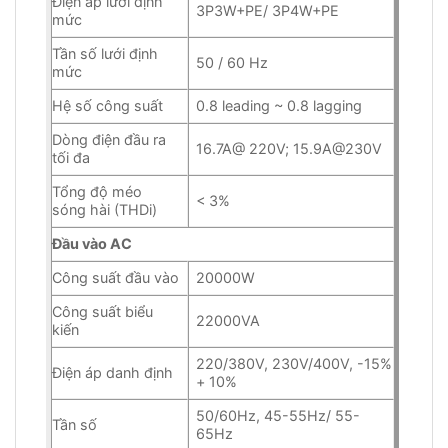
Điện áp lưới định
3P3W+PE/ 3P4W+PE
mức
Tần số lưới định
50 / 60 Hz
mức
Hệ số công suất
0.8 leading ~ 0.8 lagging
Dòng điện đầu ra
16.7A@ 220V; 15.9A@230V
tối đa
Tổng độ méo
< 3%
sóng hài (THDi)
Đầu vào AC
Công suất đầu vào
20000W
Công suất biểu
22000VA
kiến
220/380V, 230V/400V, -15%
Điện áp danh định
+ 10%
50/60Hz, 45-55Hz/ 55-
Tần số
65Hz