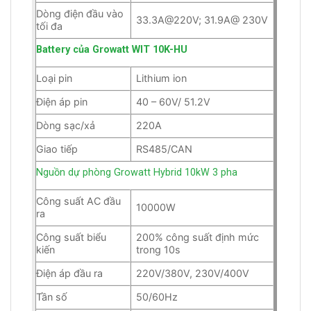
Dòng điện đầu vào
33.3A@220V; 31.9A@ 230V
tối đa
Battery của Growatt WIT 10K-HU
Loại pin
Lithium ion
Điện áp pin
40 – 60V/ 51.2V
Dòng sạc/xả
220A
Giao tiếp
RS485/CAN
Nguồn dự phòng Growatt Hybrid 10kW 3 pha
Công suất AC đầu
10000W
ra
Công suất biểu
200% công suất định mức
kiến
trong 10s
Điện áp đầu ra
220V/380V, 230V/400V
Tần số
50/60Hz