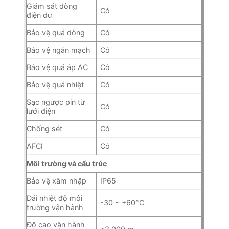
Giám sát dòng
Có
điện dư
Bảo vệ quá dòng
Có
Bảo vệ ngắn mạch
Có
Bảo vệ quá áp AC
Có
Bảo vệ quá nhiệt
Có
Sạc ngược pin từ
Có
lưới điện
Chống sét
Có
AFCI
Có
Môi trường và cấu trúc
Bảo vệ xâm nhập
IP65
Dải nhiệt độ môi
-30 ~ +60°C
trường vận hành
Độ cao vận hành