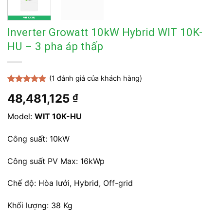
Inverter Growatt 10kW Hybrid WIT 10K-
HU – 3 pha áp thấp
(
1
đánh giá của khách hàng)
5.00
1
trên 5
48,481,125
₫
dựa trên
đánh giá
Model:
WIT 10K-HU
Công suất: 10kW
Công suất PV Max: 16kWp
Chế độ: Hòa lưới, Hybrid, Off-grid
Khối lượng: 38 Kg