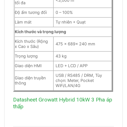
<3,000 m
tối đa
Độ ẩm tương đối
0 – 100%
Làm mát
Tự nhiên + Quạt
Kích thước và trọng lượng
Kích thước (Rộng
475 × 689× 240 mm
x Cao x Sâu)
Trọng lượng
43 kg
Giao diện HMI
LED + LCD / APP
USB / RS485 / DRM, Tùy
Giao diện truyền
chọn: Meter, Pocket
thông
WiFi/LAN/4G
Datasheet Growatt Hybrid 10kW 3 Pha áp
thấp