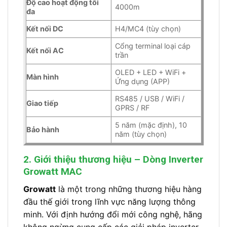
Độ cao hoạt động tối
4000m
đa
Kết nối DC
H4/MC4 (tùy chọn)
Cổng terminal loại cáp
Kết nối AC
trần
OLED + LED + WiFi +
Màn hình
Ứng dụng (APP)
RS485 / USB / WiFi /
Giao tiếp
GPRS / RF
5 năm (mặc định), 10
Bảo hành
năm (tùy chọn)
2. Giới thiệu thương hiệu – Dòng Inverter
Growatt MAC
Growatt
là một trong những thương hiệu hàng
đầu thế giới trong lĩnh vực năng lượng thông
minh. Với định hướng đổi mới công nghệ, hãng
không ngừng cung cấp các giải pháp inverter