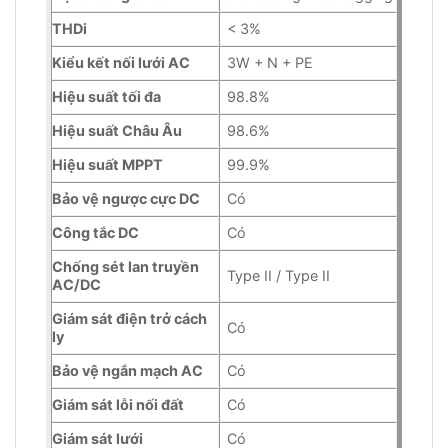
THDi
< 3%
Kiểu kết nối lưới AC
3W + N + PE
Hiệu suất tối đa
98.8%
Hiệu suất Châu Âu
98.6%
Hiệu suất MPPT
99.9%
Bảo vệ ngược cực DC
Có
Công tắc DC
Có
Chống sét lan truyền
Type II / Type II
AC/DC
Giám sát điện trở cách
Có
ly
Bảo vệ ngắn mạch AC
Có
Giám sát lỗi nối đất
Có
Giám sát lưới
Có