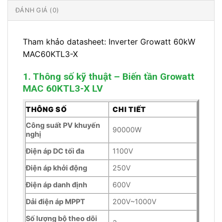
ĐÁNH GIÁ (0)
Tham khảo datasheet: Inverter Growatt 60kW
MAC60KTL3-X
1. Thông số kỹ thuật – Biến tần Growatt
MAC 60KTL3-X LV
THÔNG SỐ
CHI TIẾT
Công suất PV khuyến
90000W
nghị
Điện áp DC tối đa
1100V
Điện áp khởi động
250V
Điện áp danh định
600V
Dải điện áp MPPT
200V~1000V
Số lượng bộ theo dõi