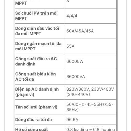
3
MPPT
Số chuỗi PV trên mỗi
4/4/4
MPPT
Dòng điện đầu vào tối
50A/45A/45A
đa mỗi MPPT
Dòng ngắn mạch tối đa
55A
mỗi MPPT
Công suất đầu ra AC
60000W
danh định
Công suất biểu kiến
66000VA
AC tối đa
Điện áp AC danh định
323V/380V, 230V/400V
(phạm vi)
(340-440V)
50/60Hz (45-55Hz/55-
Tần số lưới (phạm vi)
65Hz)
Dòng đầu ra tối đa
96.6A
Hệ số công suất
0.8 leading ~ 0.8 lagging