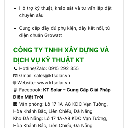
Hỗ trợ kỹ thuật, khảo sát và tư vấn lắp đặt
chuyên sâu
Cung cấp đầy đủ phụ kiện, dây kết nối, tủ
điện chuẩn Growatt
CÔNG TY TNHH XÂY DỰNG VÀ
DỊCH VỤ KỸ THUẬT KT
📞 Hotline/Zalo: 0915 292 355
📧 Gmail:
sales@ktsolar.vn
🌐 Website:
www.ktsolar.vn
📘 Facebook:
KT Solar – Cung Cấp Giải Pháp
Điện Mặt Trời
🏢 Văn phòng: L
ô 17 1A-A8 KDC Vạn Tường,
Hòa Khánh Bắc, Liên Chiểu, Đà Nẵng
Kho Đà Nẵng: L
ô 17 1A-A8 KDC Vạn Tường,
Hòa Khánh Bắc, Liên Chiểu, Đà Nẵng