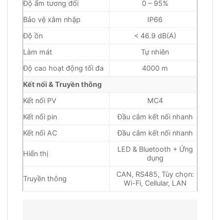
Độ ẩm tương đối
0 – 95%
Bảo vệ xâm nhập
IP66
Độ ồn
< 46.9 dB(A)
Làm mát
Tự nhiên
Độ cao hoạt động tối đa
4000 m
Kết nối & Truyền thông
Kết nối PV
MC4
Kết nối pin
Đầu cắm kết nối nhanh
Kết nối AC
Đầu cắm kết nối nhanh
LED & Bluetooth + Ứng
Hiển thị
dụng
CAN, RS485, Tùy chọn:
Truyền thông
Wi-Fi, Cellular, LAN