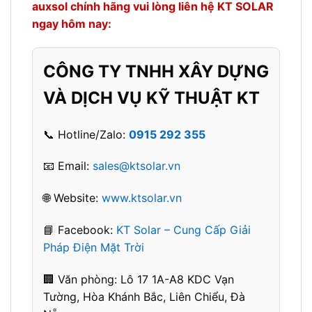
auxsol chính hãng vui lòng liên hệ KT SOLAR
ngay hôm nay:
CÔNG TY TNHH XÂY DỰNG
VÀ DỊCH VỤ KỸ THUẬT KT
📞 Hotline/Zalo:
0915 292 355
📧 Email:
sales@ktsolar.vn
🌐 Website:
www.ktsolar.vn
📘 Facebook:
KT Solar – Cung Cấp Giải
Pháp Điện Mặt Trời
🏢 Văn phòng: L
ô 17 1A-A8 KDC Vạn
Tường, Hòa Khánh Bắc, Liên Chiểu, Đà