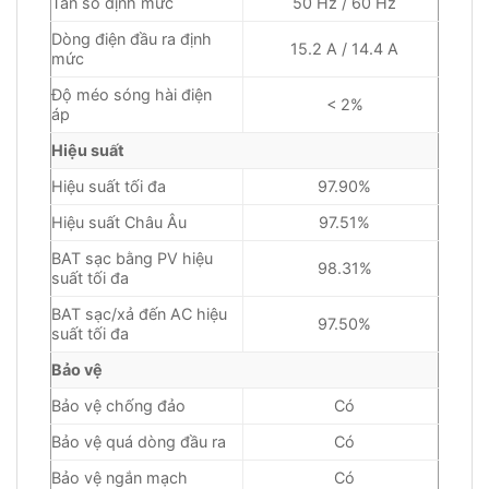
Tần số định mức
50 Hz / 60 Hz
Dòng điện đầu ra định
15.2 A / 14.4 A
mức
Độ méo sóng hài điện
< 2%
áp
Hiệu suất
Hiệu suất tối đa
97.90%
Hiệu suất Châu Âu
97.51%
BAT sạc bằng PV hiệu
98.31%
suất tối đa
BAT sạc/xả đến AC hiệu
97.50%
suất tối đa
Bảo vệ
Bảo vệ chống đảo
Có
Bảo vệ quá dòng đầu ra
Có
Bảo vệ ngắn mạch
Có