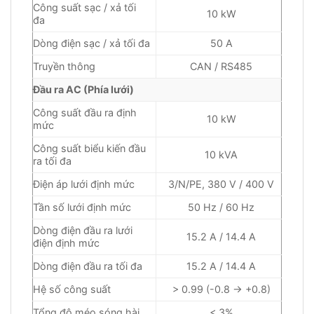
Công suất sạc / xả tối
10 kW
đa
Dòng điện sạc / xả tối đa
50 A
Truyền thông
CAN / RS485
Đầu ra AC (Phía lưới)
Công suất đầu ra định
10 kW
mức
Công suất biểu kiến đầu
10 kVA
ra tối đa
Điện áp lưới định mức
3/N/PE, 380 V / 400 V
Tần số lưới định mức
50 Hz / 60 Hz
Dòng điện đầu ra lưới
15.2 A / 14.4 A
điện định mức
Dòng điện đầu ra tối đa
15.2 A / 14.4 A
Hệ số công suất
> 0.99 (-0.8 → +0.8)
Tổng độ méo sóng hài
< 3%