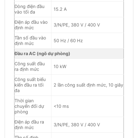
Dòng điện đầu
15.2 A
vào tối đa
Điện áp đầu vào
3/N/PE, 380 V / 400 V
định mức
Tần số đầu vào
50 Hz / 60 Hz
định mức
Đầu ra AC (ngõ dự phòng)
Công suất đầu
10 kW
ra định mức
Công suất biểu
kiến đầu ra tối
2 lần công suất định mức, 10 giây
đa
Thời gian
chuyển đổi dự
<10 ms
phòng
Điện áp đầu ra
3/N/PE, 380 V / 400 V
định mức
Tần số định