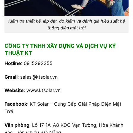
Kiểm tra thiết kế, lắp đặt, đo kiểm và đánh giá hiệu suất hệ
thống điện mặt trời
CÔNG TY TNHH XÂY DỰNG VÀ DỊCH VỤ KỸ
THUẬT KT
Hotline
: 0915292355
Gmail
:
sales@ktsolar.vn
Website
:
www.ktsolar.vn
Facebook
:
KT Solar – Cung Cấp Giải Pháp Điện Mặt
Trời
Văn phòng
:
Lô 17 1A-A8 KDC Vạn Tường, Hòa Khánh
Bắc, Liên Chiểu, Đà Nẵng.