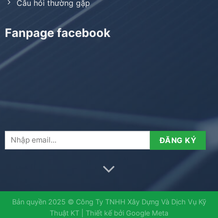
Câu hỏi thường gặp
Fanpage facebook
Bản quyền 2025 © Công Ty TNHH Xây Dựng Và Dịch Vụ Kỹ
Thuật KT | Thiết kế bởi
Google Meta