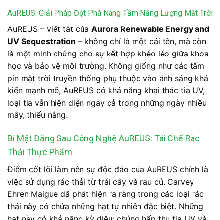
AuREUS: Giải Pháp Đột Phá Nâng Tầm Năng Lượng Mặt Trời
AuREUS – viết tắt của
Aurora Renewable Energy and
UV Sequestration
– không chỉ là một cái tên, mà còn
là một minh chứng cho sự kết hợp khéo léo giữa khoa
học và bảo vệ môi trường. Không giống như các tấm
pin mặt trời truyền thống phụ thuộc vào ánh sáng khả
kiến mạnh mẽ, AuREUS có khả năng khai thác tia UV,
loại tia vẫn hiện diện ngay cả trong những ngày nhiều
mây, thiếu nắng.
Bí Mật Đằng Sau Công Nghệ AuREUS: Tái Chế Rác
Thải Thực Phẩm
Điểm cốt lõi làm nên sự độc đáo của AuREUS chính là
việc sử dụng rác thải từ trái cây và rau củ. Carvey
Ehren Maigue đã phát hiện ra rằng trong các loại rác
thải này có chứa những hạt tự nhiên đặc biệt. Những
hạt này có khả năng kỳ diệu: chúng hấp thụ tia UV và