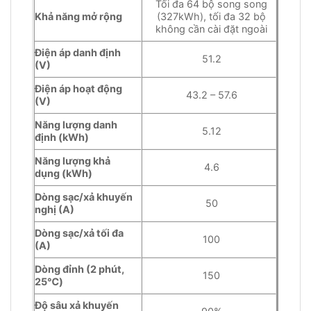
Tối đa 64 bộ song song
Khả năng mở rộng
(327kWh), tối đa 32 bộ
không cần cài đặt ngoài
Điện áp danh định
51.2
(V)
Điện áp hoạt động
43.2 – 57.6
(V)
Năng lượng danh
5.12
định (kWh)
Năng lượng khả
4.6
dụng (kWh)
Dòng sạc/xả khuyến
50
nghị (A)
Dòng sạc/xả tối đa
100
(A)
Dòng đỉnh (2 phút,
150
25℃)
Độ sâu xả khuyến