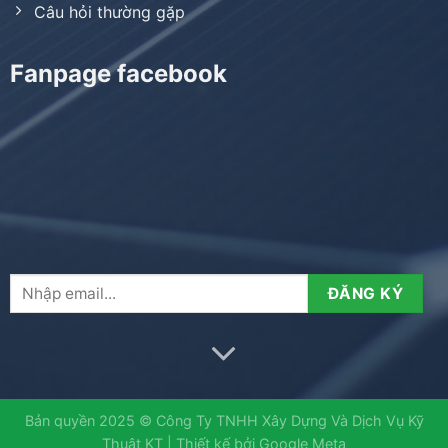
Câu hỏi thường gặp
Fanpage facebook
Bản quyền 2025 © Công Ty TNHH Xây Dựng Và Dịch Vụ Kỹ
Thuật KT | Thiết kế bởi
Google Meta