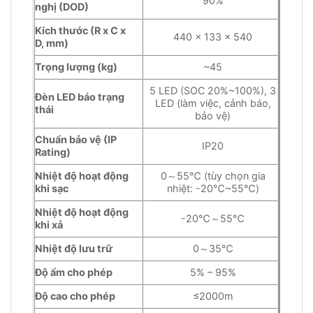
90%
nghị (DOD)
Kích thước (R x C x
440 × 133 × 540
D, mm)
Trọng lượng (kg)
~45
5 LED (SOC 20%~100%), 3
Đèn LED báo trạng
LED (làm việc, cảnh báo,
thái
bảo vệ)
Chuẩn bảo vệ (IP
IP20
Rating)
Nhiệt độ hoạt động
0～55℃ (tùy chọn gia
khi sạc
nhiệt: -20℃~55℃)
Nhiệt độ hoạt động
-20℃～55℃
khi xả
Nhiệt độ lưu trữ
0～35℃
Độ ẩm cho phép
5% – 95%
Độ cao cho phép
≤2000m