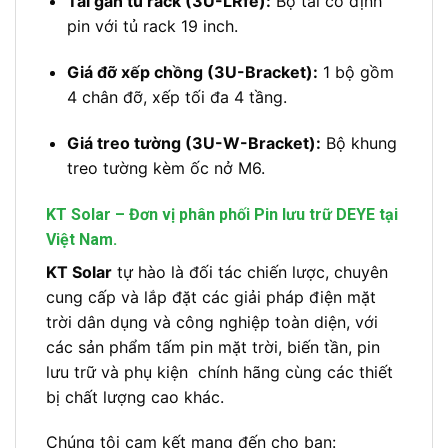
Tai gắn tủ rack (3U-LRfe):
Bộ tai cố định
pin với tủ rack 19 inch.
Giá đỡ xếp chồng (3U-Bracket):
1 bộ gồm
4 chân đỡ, xếp tối đa 4 tầng.
Giá treo tường (3U-W-Bracket):
Bộ khung
treo tường kèm ốc nở M6.
KT Solar – Đơn vị phân phối Pin lưu trữ DEYE tại
Việt Nam.
KT Solar
tự hào là đối tác chiến lược, chuyên
cung cấp và lắp đặt các giải pháp điện mặt
trời dân dụng và công nghiệp toàn diện, với
các sản phẩm tấm pin mặt trời, biến tần, pin
lưu trữ và phụ kiện chính hãng cùng các thiết
bị chất lượng cao khác.
Chúng tôi cam kết mang đến cho bạn: