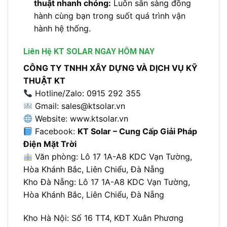
thuật nhanh chóng:
Luôn sẵn sàng đồng
hành cùng bạn trong suốt quá trình vận
hành hệ thống.
Liên Hệ KT SOLAR NGAY HÔM NAY
CÔNG TY TNHH XÂY DỰNG VÀ DỊCH VỤ KỸ
THUẬT KT
Hotline/Zalo: 0915 292 355
Gmail:
sales@ktsolar.vn
Website:
www.ktsolar.vn
Facebook:
KT Solar – Cung Cấp Giải Pháp
Điện Mặt Trời
Văn phòng: L
ô 17 1A-A8 KDC Vạn Tường,
Hòa Khánh Bắc, Liên Chiểu, Đà Nẵng
Kho Đà Nẵng: L
ô 17 1A-A8 KDC Vạn Tường,
Hòa Khánh Bắc, Liên Chiểu, Đà Nẵng
Kho Hà Nội:
Số 16 TT4, KĐT Xuân Phương