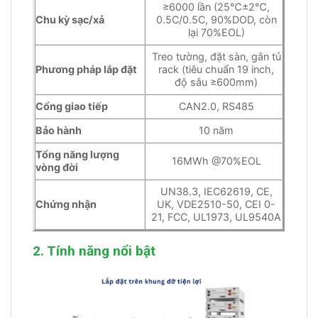
≥6000 lần (25℃±2℃,
Chu kỳ sạc/xả
0.5C/0.5C, 90%DOD, còn
lại 70%EOL)
Treo tường, đặt sàn, gắn tủ
Phương pháp lắp đặt
rack (tiêu chuẩn 19 inch,
độ sâu ≥600mm)
Cổng giao tiếp
CAN2.0, RS485
Bảo hành
10 năm
Tổng năng lượng
16MWh @70%EOL
vòng đời
UN38.3, IEC62619, CE,
Chứng nhận
UK, VDE2510-50, CEI 0-
21, FCC, UL1973, UL9540A
2. Tính năng nổi bật