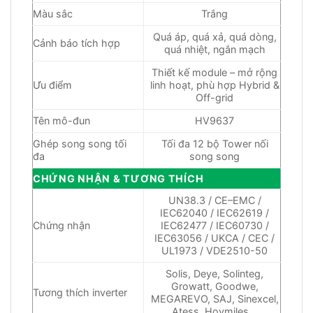
Màu sắc
Trắng
Quá áp, quá xả, quá dòng,
Cảnh báo tích hợp
quá nhiệt, ngắn mạch
Thiết kế module – mở rộng
Ưu điểm
linh hoạt, phù hợp Hybrid &
Off-grid
Tên mô-đun
HV9637
Ghép song song tối
Tối đa 12 bộ Tower nối
đa
song song
CHỨNG NHẬN & TƯƠNG THÍCH
UN38.3 / CE–EMC /
IEC62040 / IEC62619 /
Chứng nhận
IEC62477 / IEC60730 /
IEC63056 / UKCA / CEC /
UL1973 / VDE2510-50
Solis, Deye, Solinteg,
Growatt, Goodwe,
Tương thích inverter
MEGAREVO, SAJ, Sinexcel,
Atess, Hoymiles…