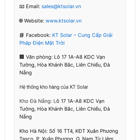
📧 Email:
sales@ktsolar.vn
🌐 Website:
www.ktsolar.vn
📘 Facebook:
KT Solar – Cung Cấp Giải
Pháp Điện Mặt Trời
🏢 Văn phòng: L
ô 17 1A-A8 KDC Vạn
Tường, Hòa Khánh Bắc, Liên Chiểu, Đà
Nẵng
Hệ thống kho hàng của KT Solar
Kho Đà Nẵng: L
ô 17 1A-A8 KDC Vạn
Tường, Hòa Khánh Bắc, Liên Chiểu, Đà
Nẵng
Kho Hà Nội:
Số 16 TT4, KĐT Xuân Phương
Tasco, P. Xuân Phương, Q. Nam Từ Liêm,