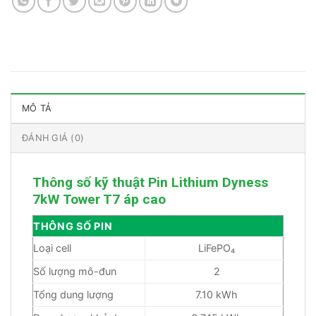
MÔ TẢ
ĐÁNH GIÁ (0)
Thông số kỹ thuật Pin Lithium Dyness
7kW Tower T7 áp cao
THÔNG SỐ PIN
Loại cell
LiFePO₄
Số lượng mô-đun
2
Tổng dung lượng
7.10 kWh