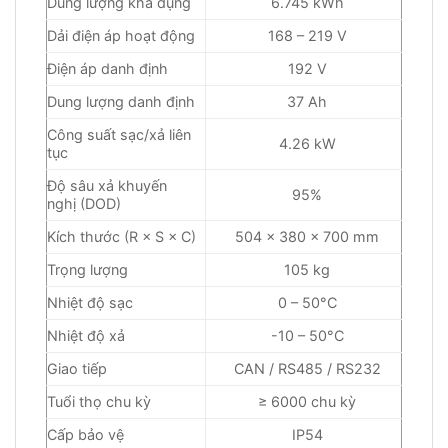
Dung lượng khả dụng
6.745 kWh
Dải điện áp hoạt động
168 – 219 V
Điện áp danh định
192 V
Dung lượng danh định
37 Ah
Công suất sạc/xả liên
4.26 kW
tục
Độ sâu xả khuyến
95%
nghị (DOD)
Kích thước (R × S × C)
504 × 380 × 700 mm
Trọng lượng
105 kg
Nhiệt độ sạc
0 – 50°C
Nhiệt độ xả
-10 – 50°C
Giao tiếp
CAN / RS485 / RS232
Tuổi thọ chu kỳ
≥ 6000 chu kỳ
Cấp bảo vệ
IP54