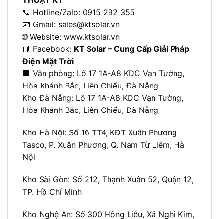
THUẬT KT
📞 Hotline/Zalo: 0915 292 355
📧 Gmail:
sales@ktsolar.vn
🌐 Website:
www.ktsolar.vn
📘 Facebook:
KT Solar – Cung Cấp Giải Pháp
Điện Mặt Trời
🏢 Văn phòng: L
ô 17 1A-A8 KDC Vạn Tường,
Hòa Khánh Bắc, Liên Chiểu, Đà Nẵng
Kho Đà Nẵng: L
ô 17 1A-A8 KDC Vạn Tường,
Hòa Khánh Bắc, Liên Chiểu, Đà Nẵng
Kho Hà Nội:
Số 16 TT4, KĐT Xuân Phương
Tasco, P. Xuân Phương, Q. Nam Từ Liêm, Hà
Nội
Kho Sài Gòn:
Số 212, Thạnh Xuân 52, Quận 12,
TP. Hồ Chí Minh
Kho Nghệ An:
Số 300 Hồng Liễu, Xã Nghi Kim,