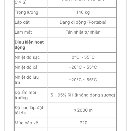
C × S)
Trọng lượng
140 kg
Lắp đặt
Dạng di động (Portable)
Làm mát
Tản nhiệt tự nhiên
Điều kiện hoạt
động
Nhiệt độ sạc
0°C ~ 55°C
Nhiệt độ xả
–20°C ~ 55°C
Nhiệt độ lưu
–20°C ~ 55°C
trữ
Độ ẩm môi
5 – 95% RH (không đọng sương)
trường
Độ cao lắp đặt
≤ 2000 m
tối đa
Mức bảo vệ
IP20