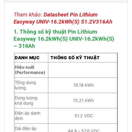
Tham khảo:
Datasheet Pin Lithium
Easyway UNIV-16.2kWh(S) 51.2V316Ah
1. Thông số kỹ thuật Pin Lithium
Easyway 16.2kWh(S) UNIV-16.2kWh(S)
– 316Ah
DANH MỤC
THÔNG SỐ KỸ THUẬT
Hiệu suất
(Performance)
Tổng dung
16.18 kWh
lượng
Dung lượng
15.21 kWh
khả dụng
Điện áp danh
51.2 VDC
định
Dải điện áp
44.8 – 57.6 VDC