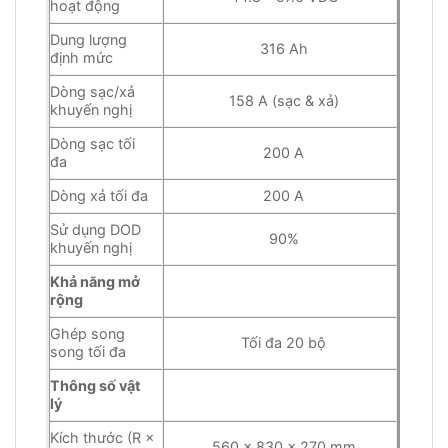
hoạt động
Dung lượng
316 Ah
định mức
Dòng sạc/xả
158 A (sạc & xả)
khuyến nghị
Dòng sạc tối
200 A
đa
Dòng xả tối đa
200 A
Sử dụng DOD
90%
khuyến nghị
Khả năng mở
rộng
Ghép song
Tối đa 20 bộ
song tối đa
Thông số vật
lý
Kích thước (R ×
560 × 830 × 270 mm