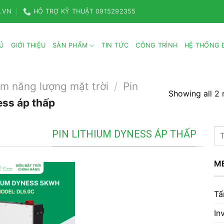
.VN
HỖ TRỢ KỸ THUẬT 0915292355
Ủ
GIỚI THIỆU
SẢN PHẨM
TIN TỨC
CÔNG TRÌNH
HỆ THỐNG Đ
um năng lượng mặt trời
/
Pin
Showing all 2 
ess áp thấp
Tì
PIN LITHIUM DYNESS ÁP THẤP
ki
M
Tấ
In