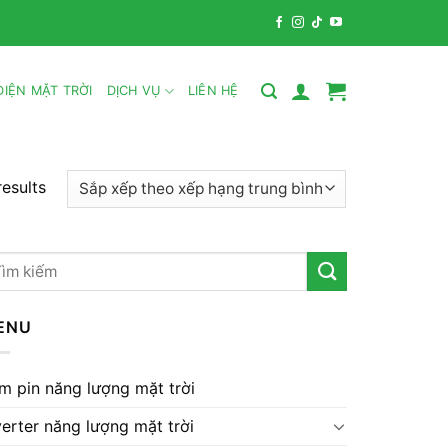
IỆN MẶT TRỜI
DỊCH VỤ
LIÊN HỆ
results
m
ếm:
ENU
m pin năng lượng mặt trời
verter năng lượng mặt trời