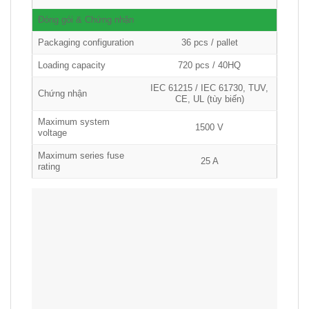
Đóng gói & Chứng nhận
Packaging configuration
36 pcs / pallet
Loading capacity
720 pcs / 40HQ
IEC 61215 / IEC 61730, TUV,
Chứng nhận
CE, UL (tùy biến)
Maximum system
1500 V
voltage
Maximum series fuse
25 A
rating