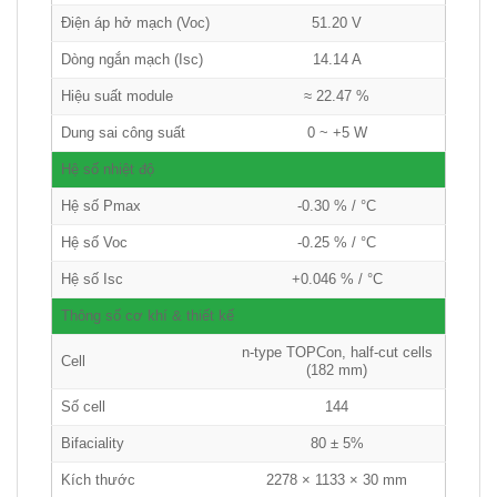
Điện áp hở mạch (Voc)
51.20 V
Dòng ngắn mạch (Isc)
14.14 A
Hiệu suất module
≈ 22.47 %
Dung sai công suất
0 ~ +5 W
Hệ số nhiệt độ
Hệ số Pmax
-0.30 % / °C
Hệ số Voc
-0.25 % / °C
Hệ số Isc
+0.046 % / °C
Thông số cơ khí & thiết kế
n-type TOPCon, half-cut cells
Cell
(182 mm)
Số cell
144
Bifaciality
80 ± 5%
Kích thước
2278 × 1133 × 30 mm