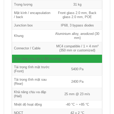
Trọng lượng
31 kg
Mặt kính / encapsulation
Front glass 2.0 mm, Back
/ back
glass 2.0 mm, POE
Junction box
IP68, 3 bypass diodes
Aluminium alloy, anodized (30
Khung
mm)
MC4 compatible / 1 × 4 mm²
Connector / Cable
(350 mm or customized)
Khả năng chịu tải & Môi trường
Tải trọng tĩnh mặt trước
5400 Pa
(Front)
Tải trọng tĩnh mặt sau
2400 Pa
(Rear)
Khả năng chịu va đập
25 mm @ 23 m/s
(Hail)
Nhiệt độ hoạt động
-40 °C ~ +85 °C
NOCT
42 ± 2 °C