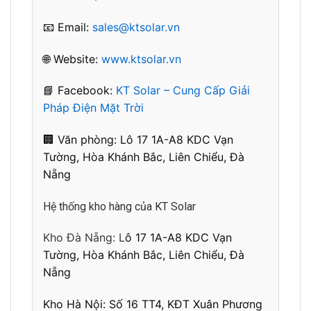
📧 Email:
sales@ktsolar.vn
🌐 Website:
www.ktsolar.vn
📘 Facebook:
KT Solar – Cung Cấp Giải
Pháp Điện Mặt Trời
🏢 Văn phòng: L
ô 17 1A-A8 KDC Vạn
Tường, Hòa Khánh Bắc, Liên Chiểu, Đà
Nẵng
Hệ thống kho hàng của KT Solar
Kho Đà Nẵng: L
ô 17 1A-A8 KDC Vạn
Tường, Hòa Khánh Bắc, Liên Chiểu, Đà
Nẵng
Kho Hà Nội:
Số 16 TT4, KĐT Xuân Phương