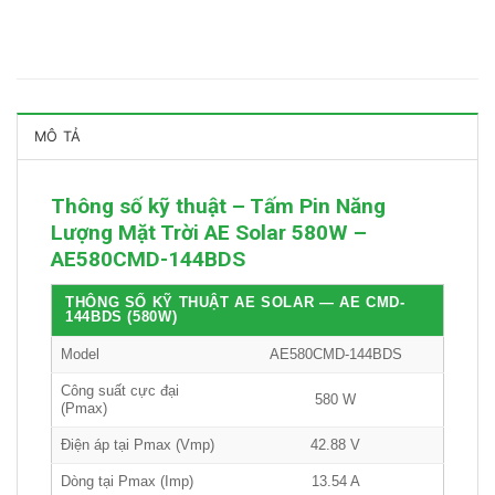
MÔ TẢ
Thông số kỹ thuật – Tấm Pin Năng
Lượng Mặt Trời AE Solar
580W –
AE580CMD-144BDS
THÔNG SỐ KỸ THUẬT AE SOLAR — AE CMD-
144BDS (580W)
Model
AE580CMD-144BDS
Công suất cực đại
580 W
(Pmax)
Điện áp tại Pmax (Vmp)
42.88 V
Dòng tại Pmax (Imp)
13.54 A