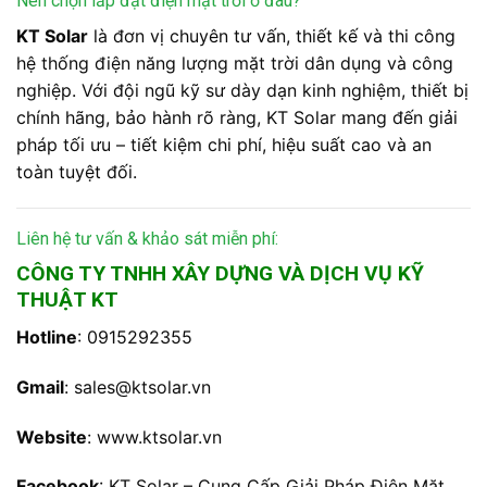
Nên chọn lắp đặt điện mặt trời ở đâu?
KT Solar
là đơn vị chuyên tư vấn, thiết kế và thi công
hệ thống điện năng lượng mặt trời dân dụng và công
nghiệp. Với đội ngũ kỹ sư dày dạn kinh nghiệm, thiết bị
chính hãng, bảo hành rõ ràng, KT Solar mang đến giải
pháp tối ưu – tiết kiệm chi phí, hiệu suất cao và an
toàn tuyệt đối.
Liên hệ tư vấn & khảo sát miễn phí:
CÔNG TY TNHH XÂY DỰNG VÀ DỊCH VỤ KỸ
THUẬT KT
Hotline
: 0915292355
Gmail
:
sales@ktsolar.vn
Website
:
www.ktsolar.vn
Facebook
:
KT Solar – Cung Cấp Giải Pháp Điện Mặt