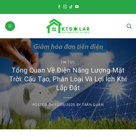
Skip
to
content
TIN TỨC
Tổng Quan Về Điện Năng Lượng Mặt
Trời: Cấu Tạo, Phân Loại Và Lợi Ích Khi
Lắp Đặt
POSTED ON
12/06/2025
BY
TRẦN QUÂN