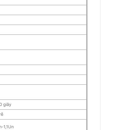
0 giây
rễ
-1,1Un