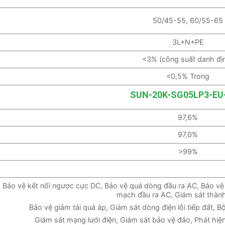
50/45-55, 60/55-65
3L+N+PE
<3% (công suất danh đị
<0,5% Trong
SUN-20K-SG05LP3-EU
97,6%
97,0%
>99%
Bảo vệ kết nối ngược cực DC, Bảo vệ quá dòng đầu ra AC, Bảo vệ 
mạch đầu ra AC, Giám sát thàn
Bảo vệ giảm tải quá áp, Giám sát dòng điện lỗi tiếp đất, 
Giám sát mạng lưới điện, Giám sát bảo vệ đảo, Phát hiện