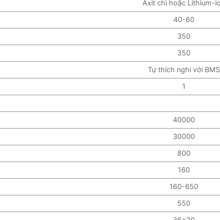
Axit chì hoặc Lithium-i
40-60
350
350
Tự thích nghi với BMS
1
40000
30000
800
160
160-650
550
36+20