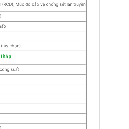
ư (RCD), Mức độ bảo vệ chống sét lan truyền
)
hấp
 (tùy chọn)
 thấp
công suất
)