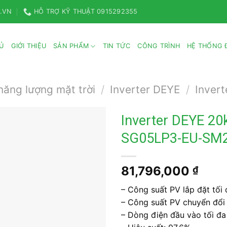
.VN
HỖ TRỢ KỸ THUẬT 0915292355
Ủ
GIỚI THIỆU
SẢN PHẨM
TIN TỨC
CÔNG TRÌNH
HỆ THỐNG Đ
năng lượng mặt trời
/
Inverter DEYE
/
Invert
Inverter DEYE 20
SG05LP3-EU-SM
81,796,000
₫
– Công suất PV lắp đặt tố
– Công suất PV chuyển đổi
– Dòng điện đầu vào tối đa