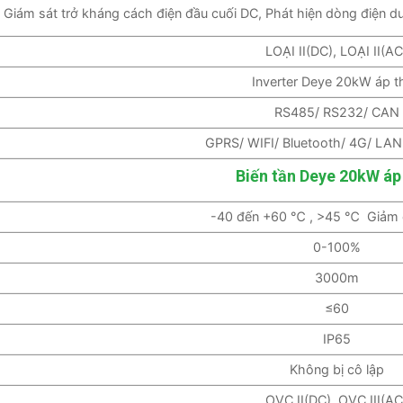
Giám sát trở kháng cách điện đầu cuối DC, Phát hiện dòng điện d
LOẠI II(DC), LOẠI II(AC
Inverter Deye 20kW áp t
RS485/ RS232/ CAN
GPRS/ WIFI/ Bluetooth/ 4G/ LAN
Biến tần Deye 20kW áp
-40 đến +60 ℃ , >45 ℃ Giảm 
0-100%
3000m
≤60
IP65
Không bị cô lập
OVC II(DC), OVC III(AC