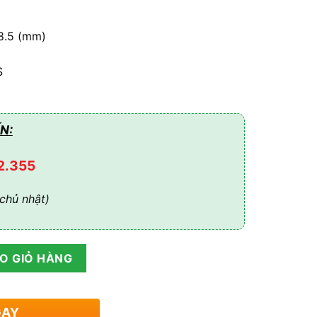
8.5 (mm)
S
N:
2.355
chủ nhật)
3 pha SUN-20K-SG05LP3-EU-SM2 số lượng
O GIỎ HÀNG
GAY