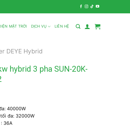
IỆN MẶT TRỜI
DỊCH VỤ
LIÊN HỆ
er DEYE Hybrid
kw hybrid 3 pha SUN-20K-
2
i đa: 40000W
 tối đa: 32000W
 : 36A