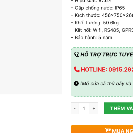
– Hiệu suất: 97.6%
– Cấp chống nước: IP65
– Kích thước: 456x750x26
– Khối Lượng: 50.6kg
– Kết nối: Wifi, RS485, GPR
– Bảo hành: 5 năm
HỖ TRỢ TRỰC TUYẾ
HOTLINE: 0915.29
(Mở cửa cả thứ bảy và 
Inverter DEYE 20kw hybrid 
THÊM VÀ
MUA N