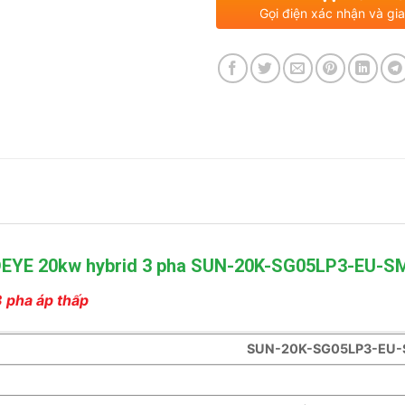
Gọi điện xác nhận và gia
r DEYE 20kw hybrid 3 pha SUN-20K-SG05LP3-EU-SM
 pha áp thấp
SUN-20K-SG05LP3-EU-