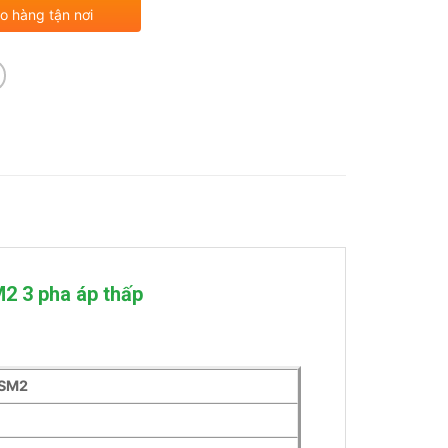
o hàng tận nơi
2 3 pha áp thấp
SM2