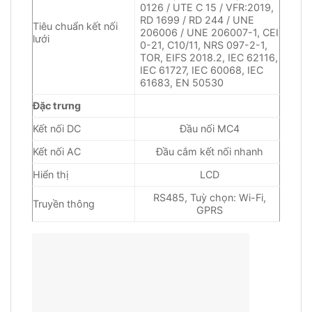
0126 / UTE C 15 / VFR:2019,
RD 1699 / RD 244 / UNE
Tiêu chuẩn kết nối
206006 / UNE 206007-1, CEI
lưới
0-21, C10/11, NRS 097-2-1,
TOR, EIFS 2018.2, IEC 62116,
IEC 61727, IEC 60068, IEC
61683, EN 50530
Đặc trưng
Kết nối DC
Đầu nối MC4
Kết nối AC
Đầu cắm kết nối nhanh
Hiển thị
LCD
RS485, Tuỳ chọn: Wi-Fi,
Truyền thông
GPRS