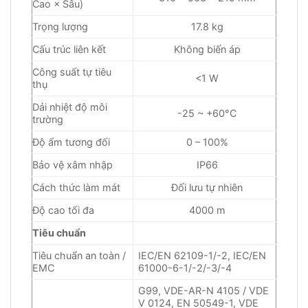
Cao × Sâu)
Trọng lượng
17.8 kg
Cấu trúc liên kết
Không biến áp
Công suất tự tiêu
<1 W
thụ
Dải nhiệt độ môi
-25 ~ +60°C
trường
Độ ẩm tương đối
0 – 100%
Bảo vệ xâm nhập
IP66
Cách thức làm mát
Đối lưu tự nhiên
Độ cao tối đa
4000 m
Tiêu chuẩn
Tiêu chuẩn an toàn /
IEC/EN 62109-1/-2, IEC/EN
EMC
61000-6-1/-2/-3/-4
G99, VDE-AR-N 4105 / VDE
V 0124, EN 50549-1, VDE