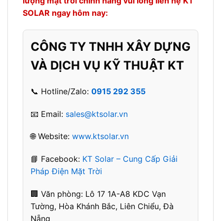
lượng mặt trời chính hãng vui lòng liên hệ KT
SOLAR ngay hôm nay:
CÔNG TY TNHH XÂY DỰNG
VÀ DỊCH VỤ KỸ THUẬT KT
📞 Hotline/Zalo:
0915 292 355
📧 Email:
sales@ktsolar.vn
🌐 Website:
www.ktsolar.vn
📘 Facebook:
KT Solar – Cung Cấp Giải
Pháp Điện Mặt Trời
🏢 Văn phòng: L
ô 17 1A-A8 KDC Vạn
Tường, Hòa Khánh Bắc, Liên Chiểu, Đà
Nẵng