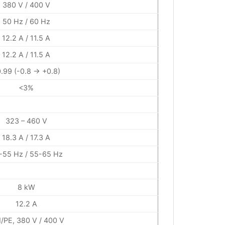
380 V / 400 V
50 Hz / 60 Hz
12.2 A / 11.5 A
12.2 A / 11.5 A
.99 (-0.8 → +0.8)
<3%
323 – 460 V
18.3 A / 17.3 A
-55 Hz / 55-65 Hz
8 kW
12.2 A
/PE, 380 V / 400 V