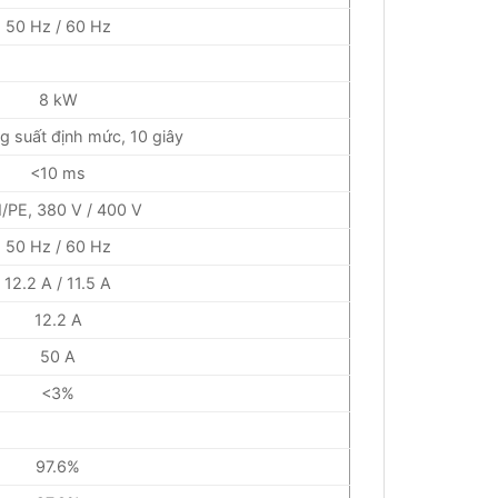
50 Hz / 60 Hz
8 kW
ng suất định mức, 10 giây
<10 ms
/PE, 380 V / 400 V
50 Hz / 60 Hz
12.2 A / 11.5 A
12.2 A
50 A
<3%
97.6%