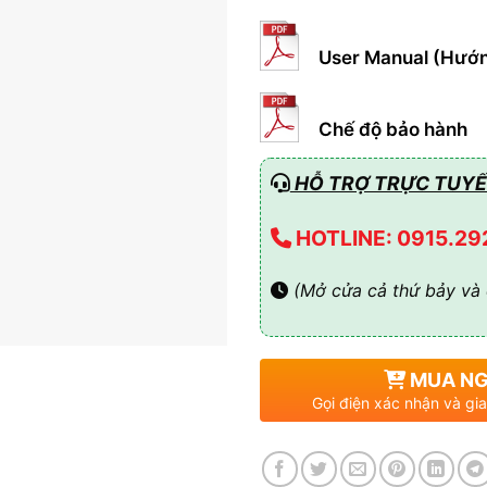
User Manual (Hướn
Chế độ bảo hành
HỖ TRỢ TRỰC TUYẾ
HOTLINE: 0915.29
(Mở cửa cả thứ bảy và 
MUA N
Gọi điện xác nhận và gia