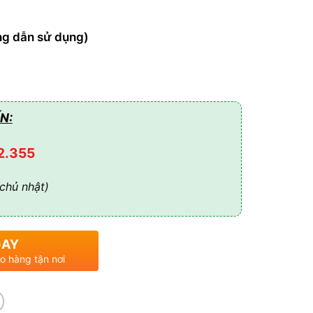
g dẫn sử dụng)
N:
2.355
chủ nhật)
GAY
o hàng tận nơi