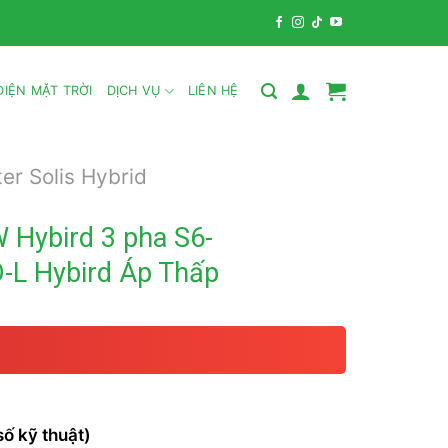
IỆN MẶT TRỜI
DỊCH VỤ
LIÊN HỆ
ter Solis Hybrid
W Hybird 3 pha S6-
L Hybird Áp Thấp
ố kỹ thuật)