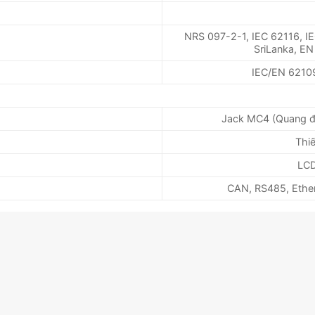
NRS 097-2-1, IEC 62116, I
SriLanka, E
IEC/EN 62109
Jack MC4 (Quang điện
Thiế
LCD
CAN, RS485, Ethern