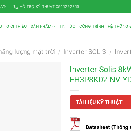
.VN
HỖ TRỢ KỸ THUẬT 0915292355
Ủ
GIỚI THIỆU
SẢN PHẨM
TIN TỨC
CÔNG TRÌNH
HỆ THỐNG Đ
năng lượng mặt trời
/
Inverter SOLIS
/
Inver
Inverter Solis 8k
EH3P8K02-NV-YD-
TÀI LIỆU KỸ THUẬT
Datasheet (Thông s