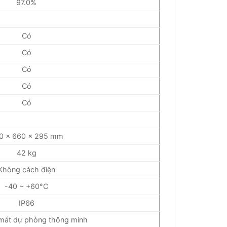
97.0%
Có
Có
Có
Có
Có
0 x 660 x 295 mm
42 kg
Không cách điện
-40 ~ +60°C
IP66
mát dự phòng thông minh