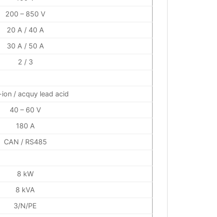
200 – 850 V
20 A / 40 A
30 A / 50 A
2 / 3
i-ion / acquy lead acid
40 – 60 V
180 A
CAN / RS485
8 kW
8 kVA
3/N/PE