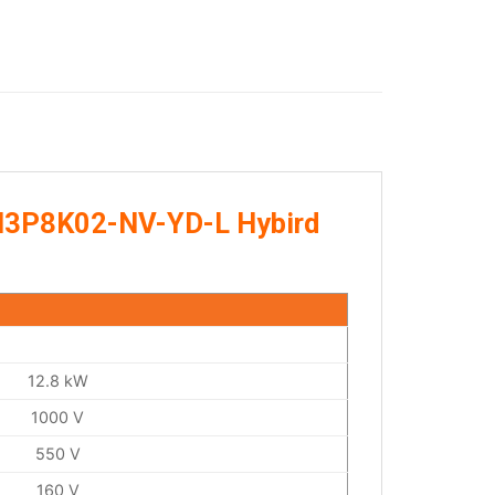
-EH3P8K02-NV-YD-L Hybird
12.8 kW
1000 V
550 V
160 V