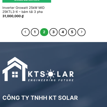
Inverter Growatt 25kW MID
25KTL3-X – bám tải 3 pha
31,000,000
₫
1
2
3
4
5
CÔNG TY TNHH KT SOLAR